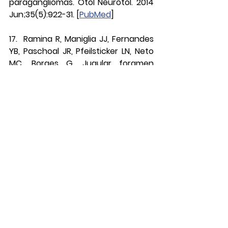
paragangliomas. Otol Neurotol. 2014 
Jun;35(5):922-31. [
PubMed
]
17.  Ramina R, Maniglia JJ, Fernandes 
YB, Paschoal JR, Pfeilsticker LN, Neto 
MC, Borges G. Jugular foramen 
tumors: diagnosis and 
treatment. Neurosurg Focus. 2004 
Aug 15;17(2):E5. [
PubMed
]
18.  Semaan MT, Megerian CA. 
Current assessment and 
management of glomus 
tumors. Curr Opin Otolaryngol Head 
Neck Surg. 2008 Oct;16(5):420-
6. [
PubMed
]
19.  Sallabanda K, Barrientos H, Isernia 
Romero DA, Vargas C, Gutierrez Diaz 