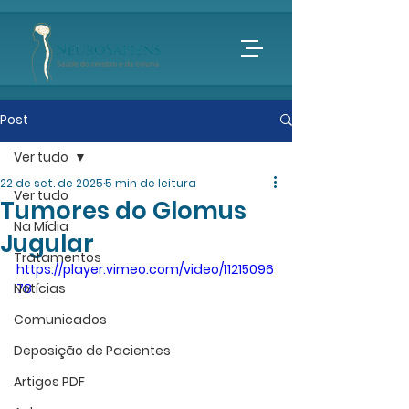
Post
Ver tudo
22 de set. de 2025
5 min de leitura
Ver tudo
Tumores do Glomus
Na Mídia
Jugular
Tratamentos
https://player.vimeo.com/video/11215096
Notícias
78
Comunicados
Deposição de Pacientes
Artigos PDF