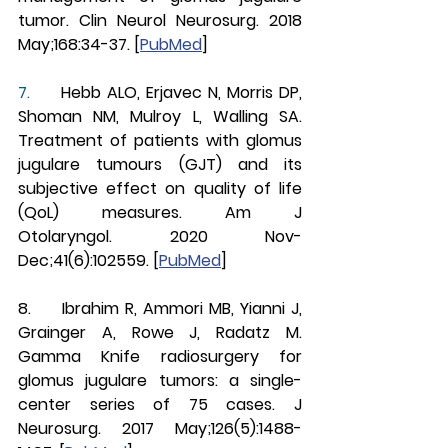
tumor. Clin Neurol Neurosurg. 2018 
May;168:34-37. [
PubMed
]
7.     
Hebb ALO, Erjavec N, Morris DP, 
Shoman NM, Mulroy L, Walling SA. 
Treatment of patients with glomus 
jugulare tumours (GJT) and its 
subjective effect on quality of life 
(QoL) measures. Am J 
Otolaryngol. 2020 Nov-
Dec;41(6):102559. [
PubMed
]
8.     Ibrahim R, Ammori MB, Yianni J, 
Grainger A, Rowe J, Radatz M. 
Gamma Knife radiosurgery for 
glomus jugulare tumors: a single-
center series of 75 cases. J 
Neurosurg. 2017 May;126(5):1488-