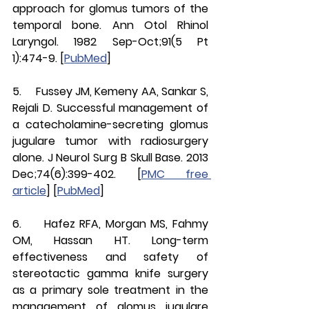
approach for glomus tumors of the 
temporal bone. Ann Otol Rhinol 
Laryngol. 1982 Sep-Oct;91(5 Pt 
1):474-9. [
PubMed
]
5.     Fussey JM, Kemeny AA, Sankar S, 
Rejali D. Successful management of 
a catecholamine-secreting glomus 
jugulare tumor with radiosurgery 
alone. J Neurol Surg B Skull Base. 2013 
Dec;74(6):399-402. [
PMC free 
article
] [
PubMed
]
6.     Hafez RFA, Morgan MS, Fahmy 
OM, Hassan HT. Long-term 
effectiveness and safety of 
stereotactic gamma knife surgery 
as a primary sole treatment in the 
management of glomus jugulare 