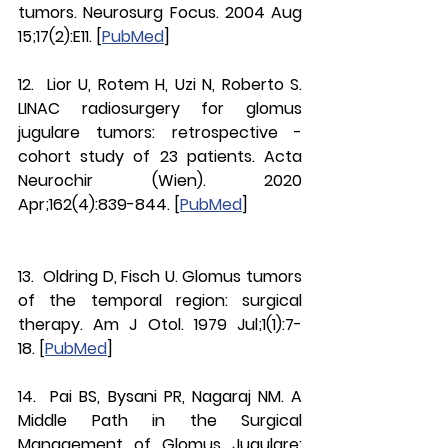
tumors. Neurosurg Focus. 2004 Aug 
15;17(2):E11. [
PubMed
]
12.  Lior U, Rotem H, Uzi N, Roberto S. 
LINAC radiosurgery for glomus 
jugulare tumors: retrospective - 
cohort study of 23 patients. Acta 
Neurochir (Wien). 2020 
Apr;162(4):839-844. [
PubMed
]
13.  Oldring D, Fisch U. Glomus tumors 
of the temporal region: surgical 
therapy. Am J Otol. 1979 Jul;1(1):7-
18. [
PubMed
]
14.  Pai BS, Bysani PR, Nagaraj NM. A 
Middle Path in the Surgical 
Management of Glomus Jugulare: 