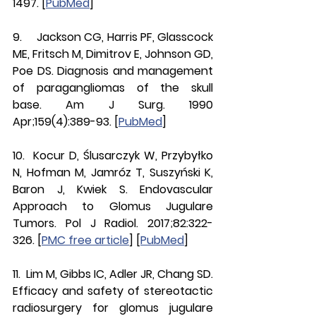
1497. [
PubMed
]
9.     Jackson CG, Harris PF, Glasscock 
ME, Fritsch M, Dimitrov E, Johnson GD, 
Poe DS. Diagnosis and management 
of paragangliomas of the skull 
base. Am J Surg. 1990 
Apr;159(4):389-93. [
PubMed
]
10.  Kocur D, Ślusarczyk W, Przybyłko 
N, Hofman M, Jamróz T, Suszyński K, 
Baron J, Kwiek S. Endovascular 
Approach to Glomus Jugulare 
Tumors. Pol J Radiol. 2017;82:322-
326. [
PMC free article
] [
PubMed
]
11.  Lim M, Gibbs IC, Adler JR, Chang SD. 
Efficacy and safety of stereotactic 
radiosurgery for glomus jugulare 