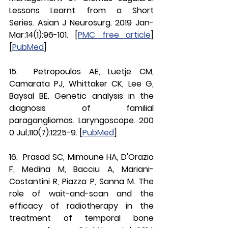
Lessons Learnt from a Short 
Series. Asian J Neurosurg. 2019 Jan-
Mar;14(1):96-101. [
PMC free article
] 
[
PubMed
]
15.  Petropoulos AE, Luetje CM, 
Camarata PJ, Whittaker CK, Lee G, 
Baysal BE. Genetic analysis in the 
diagnosis of familial 
paragangliomas. Laryngoscope. 200
0 Jul;110(7):1225-9. [
PubMed
]
16.  Prasad SC, Mimoune HA, D'Orazio 
F, Medina M, Bacciu A, Mariani-
Costantini R, Piazza P, Sanna M. The 
role of wait-and-scan and the 
efficacy of radiotherapy in the 
treatment of temporal bone 