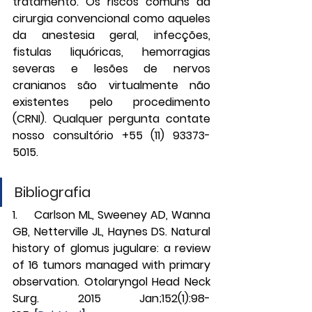
tratamento. Os riscos comuns da 
cirurgia convencional como aqueles 
da anestesia geral, infecções, 
fistulas liquóricas, hemorragias 
severas e lesões de nervos 
cranianos são virtualmente não 
existentes pelo procedimento 
(CRNI). Qualquer pergunta contate 
nosso consultório +55 (11) 93373-
5015.
Bibliografia
1.     Carlson ML, Sweeney AD, Wanna 
GB, Netterville JL, Haynes DS. Natural 
history of glomus jugulare: a review 
of 16 tumors managed with primary 
observation. Otolaryngol Head Neck 
Surg. 2015 Jan;152(1):98-