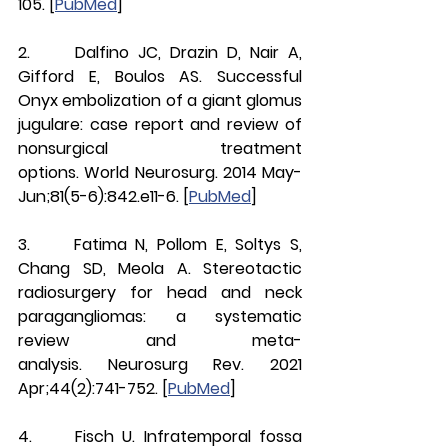
105. [
PubMed
]
2.     Dalfino JC, Drazin D, Nair A, 
Gifford E, Boulos AS. Successful 
Onyx embolization of a giant glomus 
jugulare: case report and review of 
nonsurgical treatment 
options. World Neurosurg. 2014 May-
Jun;81(5-6):842.e11-6. [
PubMed
]
3.     Fatima N, Pollom E, Soltys S, 
Chang SD, Meola A. Stereotactic 
radiosurgery for head and neck 
paragangliomas: a systematic 
review and meta-
analysis. Neurosurg Rev. 2021 
Apr;44(2):741-752. [
PubMed
]
4.     Fisch U. Infratemporal fossa 