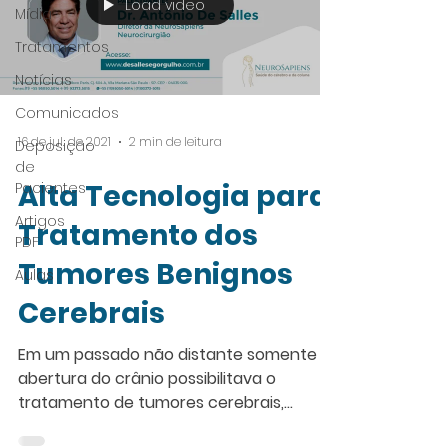
Load video
Mídia
Tratamentos
Notícias
Comunicados
16 de jul. de 2021
2 min de leitura
Deposição
de
Alta Tecnologia para
Pacientes
Artigos
Tratamento dos
PDF
Tumores Benignos
Aulas
Cerebrais
Em um passado não distante somente a
abertura do crânio possibilitava o
tratamento de tumores cerebrais,
mesmo os benignos. Muitos...