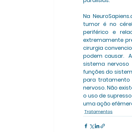
paralisias. 
Na NeuroSapiens
tumor é no cére
periférico e rel
extremamente prec
cirurgia convenci
podem causar.  A
sistema nervoso 
funções do sistem
para tratamento 
nervoso. Não exis
o uso de supresso
uma ação efêmera
Tratamentos