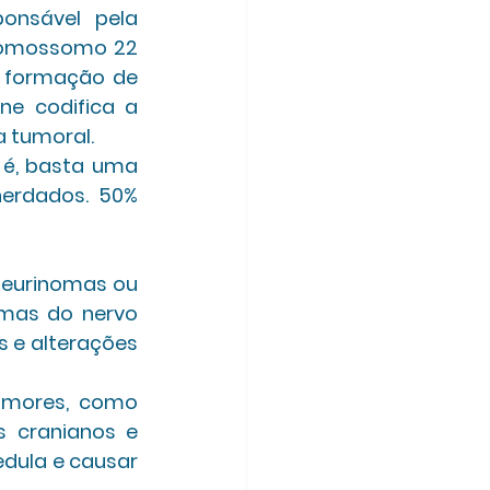
onsável pela 
cromossomo 22 
 formação de 
e codifica a 
 tumoral. 
é, basta uma 
erdados. 50% 
neurinomas ou 
as do nervo 
 e alterações 
umores, como 
cranianos e 
dula e causar 