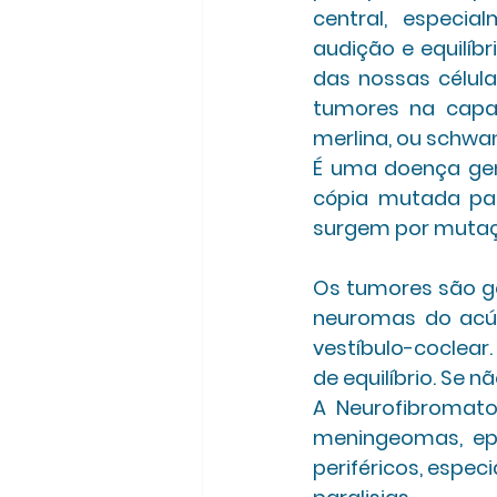
central, especia
audição e equilíb
das nossas célul
tumores na capa 
merlina, ou schwa
É uma doença gen
cópia mutada par
surgem por mutaç
Os tumores são ge
neuromas do acú
vestíbulo-coclear.
de equilíbrio. Se n
A Neurofibromat
meningeomas, ep
periféricos, espe