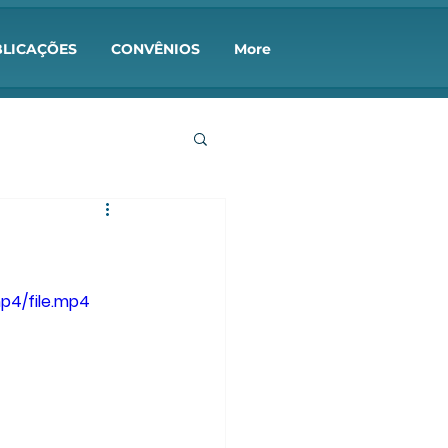
LICAÇÕES
CONVÊNIOS
More
p4/file.mp4