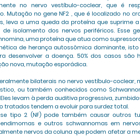
lmente no nervo vestíbulo-coclear, que é resp
rio. Mutação no gene NF2 , que é localizado no 
as, leva a uma queda da proteína que suprime a
de isolamento dos nervos periféricos. Esse gen
nnomina, uma proteína que atua como supressora
ética de herança autossômica dominante, isto 
a desenvolver a doença. 50% dos casos são h
ão nova, mutação esporádica.
ralmente bilaterais no nervo vestíbulo-coclear, 
stico, ou também conhecidos como Schwannom
 Eles levam à perda auditiva progressiva, zumbidos
ão tratados tendem a evoluir para surdez total. 
ose tipo 2 (NF) pode também causar outros t
endimomas e outros schwannomas em nervos 
cialmente nervos da coluna que podem afetar a me