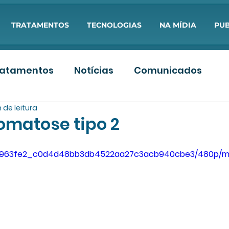
TRATAMENTOS
TECNOLOGIAS
NA MÍDIA
PUB
ratamentos
Notícias
Comunicados
 de leitura
s
Artigos PDF
Aulas
omatose tipo 2
deo/963fe2_c0d4d48bb3db4522aa27c3acb940cbe3/480p/m