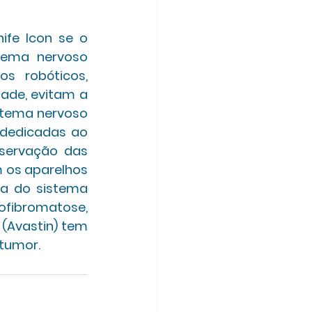
fe Icon se o 
ema nervoso 
s robóticos, 
ade, evitam a 
stema nervoso 
dedicadas ao 
servação das 
 os aparelhos 
a do sistema 
ofibromatose, 
Avastin) tem 
tumor.