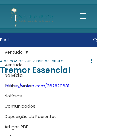
Post
Ver tudo
4 de nov. de 2019
3 min de leitura
Ver tudo
Tremor Essencial
Na Mídia
Tratamentos
https://vimeo.com/367870681
Notícias
Comunicados
Deposição de Pacientes
Artigos PDF