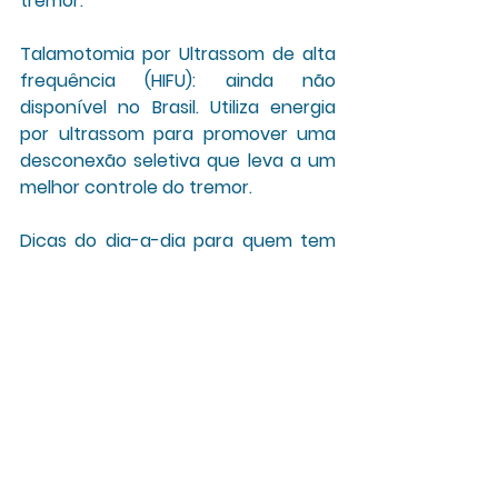
tremor.
Talamotomia por Ultrassom de alta 
frequência (HIFU): 
ainda não 
disponível no Brasil. Utiliza energia 
por ultrassom para promover uma 
desconexão seletiva que leva a um 
melhor controle do tremor.
Dicas do dia-a-dia para quem tem 
Tremor Essencial:
Encontre maneiras de reduzir o 
estresse e relaxar.
Durma bem pois o cansaço 
também piora o tremor.
Evite o consumo de álcool. 
Embora pequenas quantidades 
de álcool pareçam aliviar 