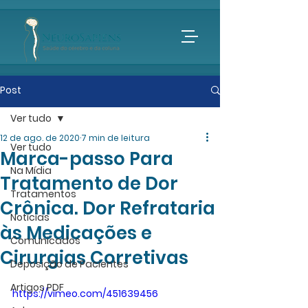
Post
Ver tudo
12 de ago. de 2020
7 min de leitura
Ver tudo
Marca-passo Para
Na Mídia
Tratamento de Dor
Tratamentos
Crônica. Dor Refrataria
Notícias
às Medicações e
Comunicados
Cirurgias Corretivas
Deposição de Pacientes
Artigos PDF
https://vimeo.com/451639456