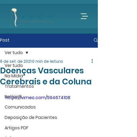
Post
Ver tudo
9 de set. de 2021
0 min de leitura
Ver tudo
Doenças Vasculares
Na Mídia
Cerebrais e da Coluna
Tratamentos
Notícias
https://vimeo.com/594674108
Comunicados
Deposição de Pacientes
Artigos PDF