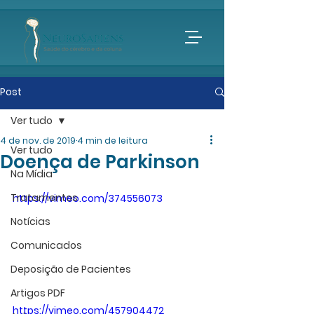
Post
Ver tudo
4 de nov. de 2019
4 min de leitura
Ver tudo
Doença de Parkinson
Na Mídia
Tratamentos
https://vimeo.com/374556073
Notícias
Comunicados
Deposição de Pacientes
Artigos PDF
https://vimeo.com/457904472