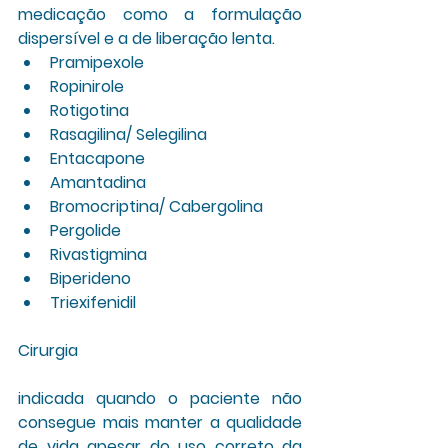
medicação como a formulação 
dispersível e a de liberação lenta.
Pramipexole
Ropinirole
Rotigotina
Rasagilina/ Selegilina
Entacapone
Amantadina
Bromocriptina/ Cabergolina
Pergolide
Rivastigmina
Biperideno
Triexifenidil
Cirurgia
indicada quando o paciente não 
consegue mais manter a qualidade 
de vida apesar do uso correto da 