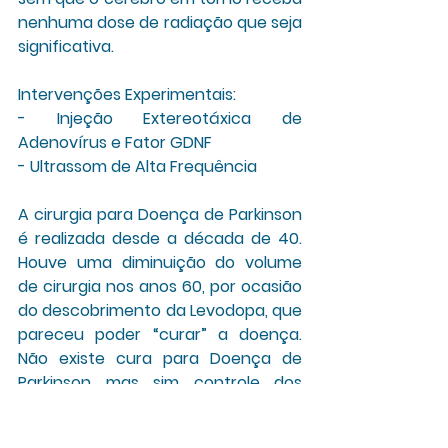
nenhuma dose de radiação que seja 
significativa. 
Intervenções Experimentais:
- Injeção Extereotáxica de 
Adenovírus e Fator GDNF
- Ultrassom de Alta Frequência
A cirurgia para Doença de Parkinson 
é realizada desde a década de 40. 
Houve uma diminuição do volume 
de cirurgia nos anos 60, por ocasião 
do descobrimento da Levodopa, que 
pareceu poder “curar” a doença. 
Não existe cura para Doença de 
Parkinson mas sim controle dos 
sintomas por meio de uso das três 
modalidades terapêuticas descritas 