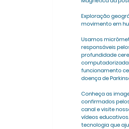
Magnética da posi
Exploração geográ
movimento em hu
Usamos micrômetri
responsáveis pelo
profundidade cere
computadorizada e
funcionamento cel
doença de Parkinso
Conheça as imagen
confirmados pelos 
canal e visite nos
vídeos educativos
tecnologia que aj