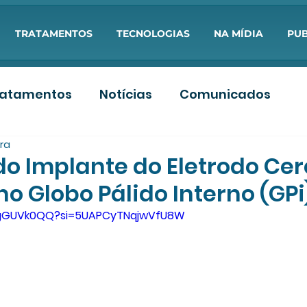
TRATAMENTOS
TECNOLOGIAS
NA MÍDIA
PUB
ratamentos
Notícias
Comunicados
ura
s
Artigos PDF
Aulas
do Implante do Eletrodo Cer
o Globo Pálido Interno (GPi
shgGUVk0QQ?si=5UAPCyTNqjwVfU8W