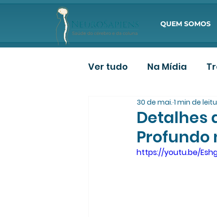
QUEM SOMOS
Ver tudo
Na Mídia
T
30 de mai.
1 min de leit
Deposição de Paciente
Detalhes 
Profundo n
https://youtu.be/E