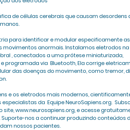
ção dos eletrodos
fica de células cerebrais que causam desordens 
manos. 
a para identificar e modular especificamente as 
s movimentos anormais. Instalamos eletrodos na
bral , conectados a uma prótese miniaturizada, 
 programada via  Bluetooth, Ela corrige eletrica
ular das doenças do movimento, como tremor, di
n. 
s e os eletrodos mais modernos, cientificament
especialistas da  Equipe NeuroSapiens.org.  Subs
so site, www.neurosapiens.org, e acesse gratuitam
. Suporte-nos a continuar produzindo conteúdos d
udam nossos pacientes.