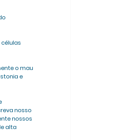
do 
células 
 
mente o mau 
stonia e 
e 
creva nosso 
ente nossos 
e alta 