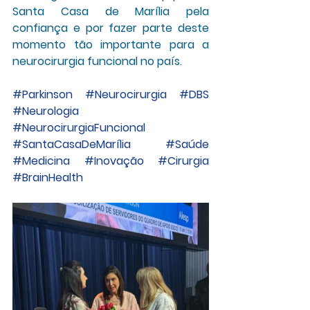
Santa Casa de Marília pela 
confiança e por fazer parte deste 
momento tão importante para a 
neurocirurgia funcional no país.
#Parkinson
#Neurocirurgia
#DBS
#Neurologia
#NeurocirurgiaFuncional
#SantaCasaDeMarília
#Saúde
#Medicina
#Inovação
#Cirurgia
#BrainHealth