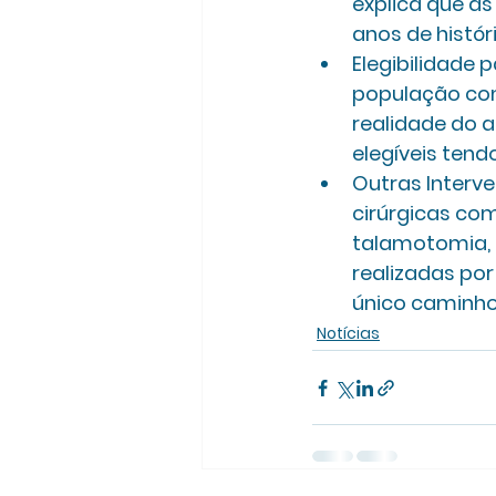
explica que a
anos de histór
Elegibilidade p
população com 
realidade do 
elegíveis tend
Outras Interve
cirúrgicas com
talamotomia, 
realizadas po
único caminho 
Notícias