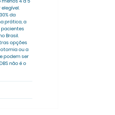
o menos 4 a 5 
elegível.
30% da 
a prática, a 
 pacientes 
o Brasil.
tras opções 
dotomia ou a 
ue podem ser 
DBS não é o 