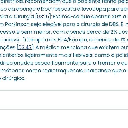
s diretrizes recomendam que o paciente tenha pel
ico da doença e boa resposta à levodopa para ser 
ara a Cirurgia [
03:15
]:
 Estima-se que apenas 20% a 
Parkinson seja elegível para a cirurgia de DBS. E, n
acesso é bem menor, com apenas cerca de 2% dos
o acesso à terapia nos EUA/Europa, e menos de 1% n
nções [
03:47
]:
 A médica menciona que existem ou
 critérios ligeiramente mais flexíveis, como a pali
direcionadas especificamente para o tremor e q
r métodos como radiofrequência, indicando que o 
cirúrgico.