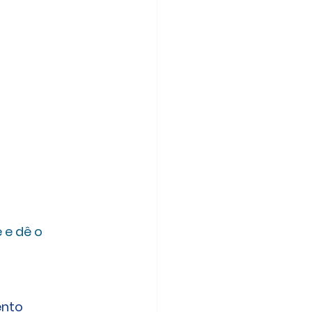
e dê o 
nto 