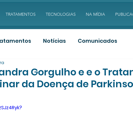
TRATAMENTOS
TECNOLOGIAS
NA MÍDIA
PUBLIC
ratamentos
Notícias
Comunicados
ura
s
Artigos PDF
Aulas
sandra Gorgulho e e o Trat
linar da Doença de Parkins
zSJz4Ryk?