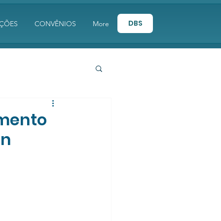
DBS
AÇÕES
CONVÊNIOS
More
amento
on