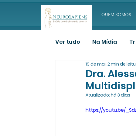
QUEM SOMOS
Ver tudo
Na Mídia
T
19 de mai.
2 min de leit
Deposição de Paciente
Dra. Ales
Multidisp
Atualizado:
há 3 dias
https://youtu.be/_Sd