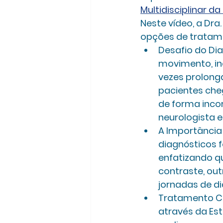
Multidisciplinar d
Neste vídeo, a Dra
opções de tratame
Desafio do Dia
movimento, inc
vezes prolonga
pacientes che
de forma inco
neurologista e
A Importância 
diagnósticos 
enfatizando q
contraste, ou
jornadas de d
Tratamento Cir
através da Est