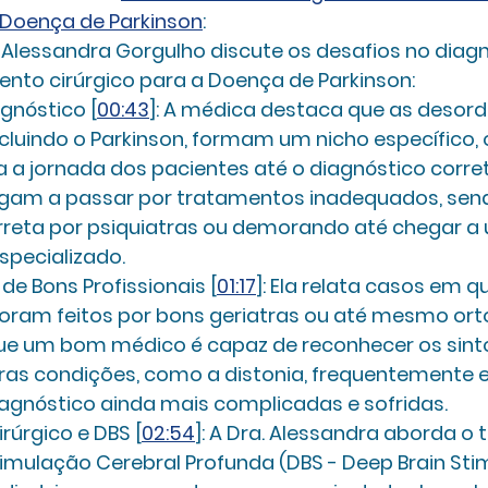
a Doença de Parkinson
:
. Alessandra Gorgulho discute os desafios no diagn
nto cirúrgico para a Doença de Parkinson:
gnóstico [
00:43
]:
 A médica destaca que as desord
luindo o Parkinson, formam um nicho específico, 
 a jornada dos pacientes até o diagnóstico corret
gam a passar por tratamentos inadequados, send
rreta por psiquiatras ou demorando até chegar a
specializado.
de Bons Profissionais [
01:17
]:
 Ela relata casos em q
foram feitos por bons geriatras ou até mesmo orto
ue um bom médico é capaz de reconhecer os sint
tras condições, como a distonia, frequentemente 
iagnóstico ainda mais complicadas e sofridas.
úrgico e DBS [
02:54
]:
 A Dra. Alessandra aborda o
imulação Cerebral Profunda (DBS - Deep Brain Stimu