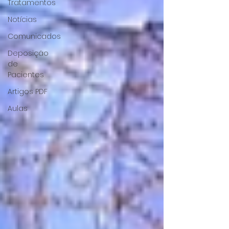
Tratamentos
Notícias
Comunicados
Deposição
de
Pacientes
Artigos PDF
Aulas