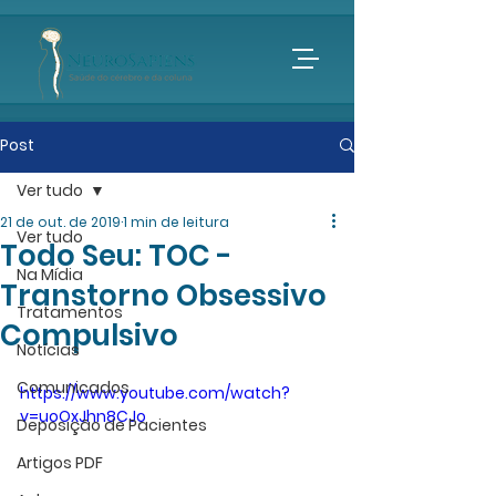
Post
Ver tudo
21 de out. de 2019
1 min de leitura
Ver tudo
Todo Seu: TOC -
Na Mídia
Transtorno Obsessivo
Tratamentos
Compulsivo
Notícias
Comunicados
https://www.youtube.com/watch?
v=uoOxJhn8CJo
Deposição de Pacientes
Artigos PDF