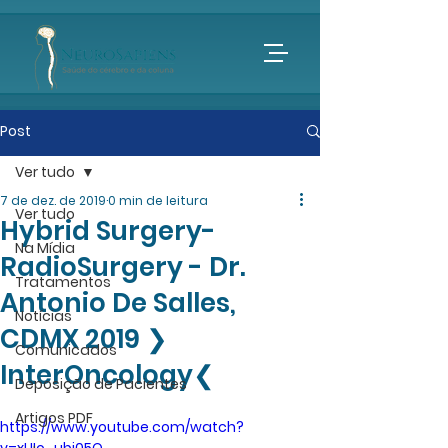
Post
Ver tudo
7 de dez. de 2019
0 min de leitura
Ver tudo
Hybrid Surgery-
Na Mídia
RadioSurgery - Dr.
Tratamentos
Antonio De Salles,
Notícias
CDMX 2019 ❯
Comunicados
InterOncology❮
Deposição de Pacientes
Artigos PDF
https://www.youtube.com/watch?