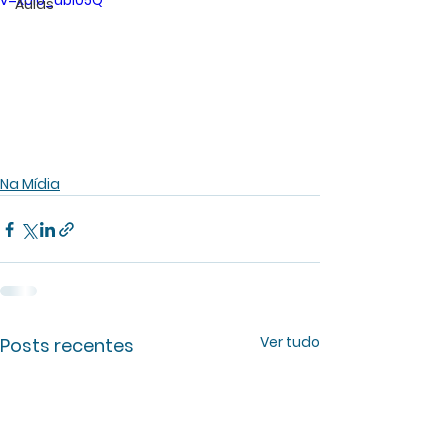
v=xUIo_ubi05Q
Aulas
Na Mídia
Ver tudo
Posts recentes