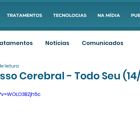
TRATAMENTOS
TECNOLOGIAS
NA MÍDIA
PUB
ratamentos
Notícias
Comunicados
de leitura
s
Artigos PDF
Aulas
so Cerebral - Todo Seu (14/
h?v=WOLO3BZjh5c