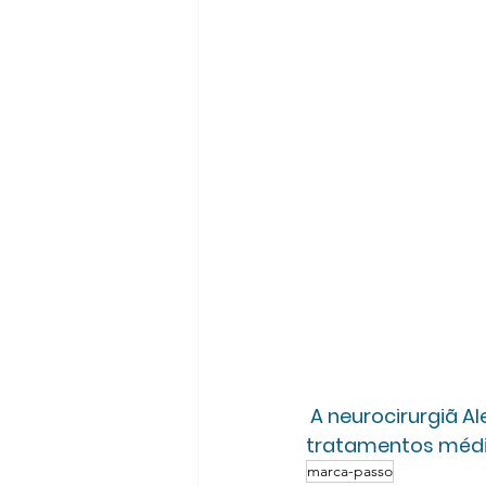
 A neurocirurgiã Alessandra Gorgulho vem ao Todo Seu falar sobre os 
tratamentos médic
marca-passo