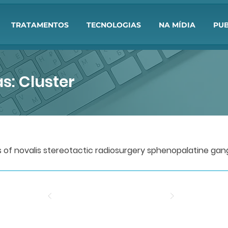
TRATAMENTOS
TECNOLOGIAS
NA MÍDIA
PUB
s: Cluster
 of novalis stereotactic radiosurgery sphenopalatine ga