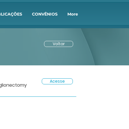
LICAÇÕES
CONVÊNIOS
More
Voltar
Acesse
nglionectomy