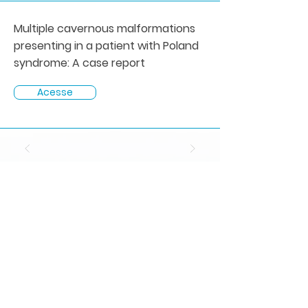
Multiple cavernous malformations
presenting in a patient with Poland
syndrome: A case report
Acesse
Saúde do cérebro e da coluna
Localizada em São Paulo
, a instituição é formada
por neurocirurgiões, neurologistas e
psiquiatras titulados, oferecemos qualidade no