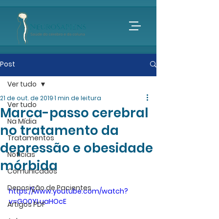
Post
Ver tudo
21 de out. de 2019
1 min de leitura
Ver tudo
Marca-passo cerebral
Na Mídia
no tratamento da
Tratamentos
depressão e obesidade
Notícias
mórbida
Comunicados
Deposição de Pacientes
https://www.youtube.com/watch?
v=GO0YLuaHOcE
Artigos PDF