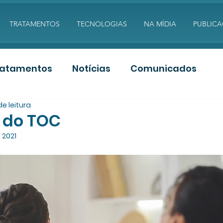
TRATAMENTOS
TECNOLOGIAS
NA MÍDIA
PUBLIC
ratamentos
Notícias
Comunicados
de leitura
s
Artigos PDF
Aulas
 do TOC
e 2021