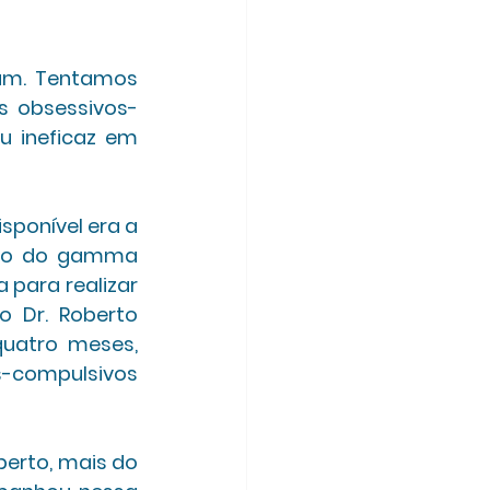
am. Tentamos 
s obsessivos-
 ineficaz em 
ponível era a 
nto do gamma 
 para realizar 
 Dr. Roberto 
quatro meses, 
-compulsivos 
erto, mais do 