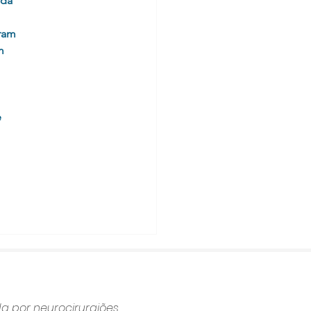
da 
ram 
m 
 
da por neurocirurgiões,