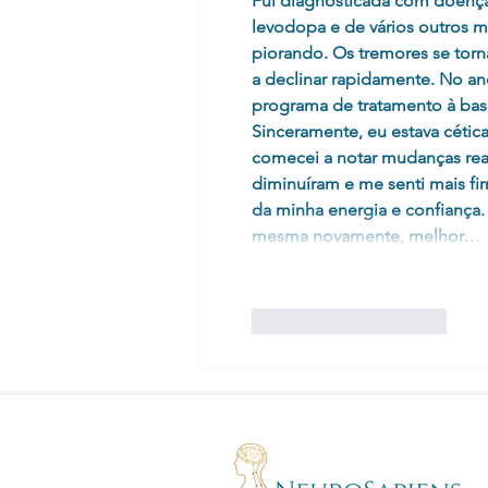
Fui diagnosticada com doença 
levodopa e de vários outros m
piorando. Os tremores se tor
a declinar rapidamente. No a
programa de tratamento à base
Sinceramente, eu estava cética
comecei a notar mudanças rea
diminuíram e me senti mais fi
da minha energia e confiança.
mesma novamente, melhor…
Curtir
Responder