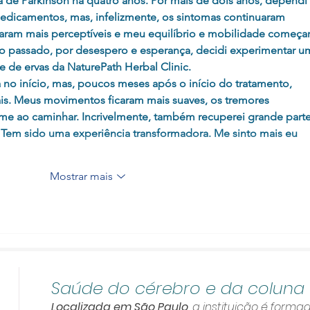
de Parkinson há quatro anos. Por mais de dois anos, dependi 
edicamentos, mas, infelizmente, os sintomas continuaram 
naram mais perceptíveis e meu equilíbrio e mobilidade começa
no passado, por desespero e esperança, decidi experimentar u
 de ervas da NaturePath Herbal Clinic.
 no início, mas, poucos meses após o início do tratamento, 
is. Meus movimentos ficaram mais suaves, os tremores 
rme ao caminhar. Incrivelmente, também recuperei grande parte
 Tem sido uma experiência transformadora. Me sinto mais eu 
Mostrar mais
Saúde do cérebro e da coluna
Localizada em São Paulo
, a instituição é forma