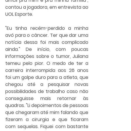
difícil pra mim e pra minha família", 
contou a jogadora, em entrevista ao 
UOL Esporte.
"Eu tinha recém-perdido a minha 
avó para o câncer. Ter que dar uma 
notícia dessa foi mais complicado 
ainda." De início, com poucas 
informações sobre o tumor, Juliana 
temeu pelo pior. O medo de ter a 
carreira interrompida aos 26 anos 
foi um golpe duro para a atleta, que 
chegou até a pesquisar novas 
possibilidades de trabalho caso não 
conseguisse mais retornar às 
quadras. "Li depoimentos de pessoas 
que chegaram até mim falando que 
fizeram a cirurgia e que ficaram 
com sequelas. Fiquei com bastante 