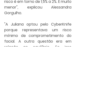
risco é em torno de 1,5% a 2%. É muito 
menor", explicou Alessandra 
Gorgulho.
"A Juliana optou pelo CyberKnife 
porque representava um risco 
mínimo de comprometimento do 
facial. A outra questão era em 
relação ao equilíbrio. Se isso 
continuasse evoluindo, como ela se 
comportaria em quadra? Não ia 
conseguir", acrescentou a médica.
A radiocirurgia foi realizada no dia 16 
de março. O procedimento durou 
cerca de meia hora e foi 
considerado um sucesso. "Saio 
muito mais forte. É um recomeço. 
Novos ares", comemorou a jogadora, 