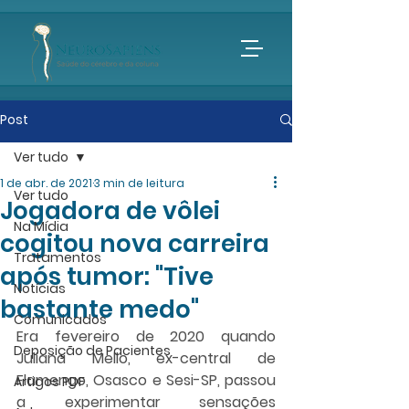
Post
Ver tudo
1 de abr. de 2021
3 min de leitura
Ver tudo
Jogadora de vôlei
Na Mídia
cogitou nova carreira
Tratamentos
após tumor: "Tive
Notícias
bastante medo"
Comunicados
Era fevereiro de 2020 quando 
Deposição de Pacientes
Juliana Mello, ex-central de 
Flamengo, Osasco e Sesi-SP, passou 
Artigos PDF
a experimentar sensações 