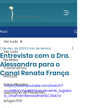
Post
Ver tudo
2 de dez. de 2020
0 min de leitura
Ver tudo
Entrevista com a Dra.
Na Mídia
Alessandra para o
Tratamentos
Canal Renata França
Notícias
Comunicados
https://www.youtube.com/watch?
v=chNIcCnheA8&feature=emb_logo&a
Deposição de Pacientes
b_channel=RenataFran%C3%A7a
Artigos PDF